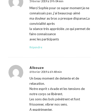
5 février 2019 à 19 h 04 min
dit
:
Merci Sophie pour ce super moment je ne
connaissais pas ,j’ai beaucoup aimé
ma douleur au bras a presque disparue.La
convivialité après
la séance très appréciée ,ce qui permet de
faire connaissance
avec les participants
Répondre
Albouze
6 février 2019 à 6 h 48 min
dit
:
Un beau moment de detente et de
relaxation.
Notre esprit s évade et les tensions de
notre corps se libèrent.
Les sons des bols pénètrent et font
frissonner, vibrer nos sens.
A expérimenter.