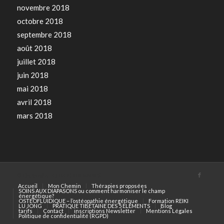
novembre 2018
octobre 2018
septembre 2018
août 2018
juillet 2018
juin 2018
mai 2018
avril 2018
mars 2018
© Copyright - QI BOD THERAPIES
Accueil
Mon Chemin
Thérapies proposées
SOINS AUX DIAPASONS ou comment harmoniser le champ
énergétique?
OSTEOFLUIDIQUE – l’ostéopathie énergétique
Formation REIKI
LU JONG
PRATIQUE TIBÉTAINE DES 5 ÉLÉMENTS
Blog
tarifs
Contact
inscriptions Newsletter
Mentions Légales
Politique de confidentialité (RGPD)