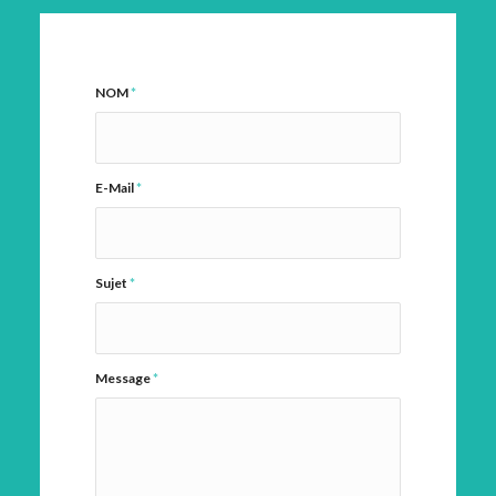
NOM
*
E-Mail
*
Sujet
*
Message
*