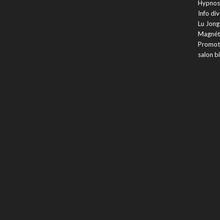
Hypnos
Info di
Lu Jong
Magnét
Promot
salon b