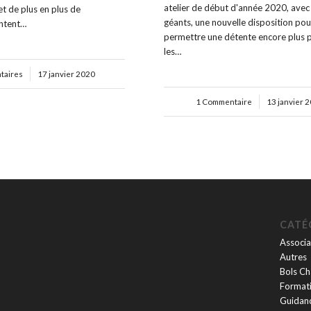
atelier de début d'année 2020, avec
et de plus en plus de
géants, une nouvelle disposition po
entent…
permettre une détente encore plus 
les…
taires
17 janvier 2020
1 Commentaire
/
13 janvier 
CATÉ
Associa
Autres
Bols Ch
Formati
Guidan