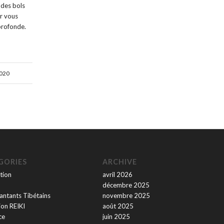
 des bols
ur vous
profonde.
2020
GORIES
ARCHIVE
tion
avril 2026
décembre 2025
antants Tibétains
novembre 2025
on REIKI
août 2025
ce
juin 2025