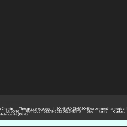
BOD THERAPIES
 Chemin
Thérapies proposées
SOINS AUX DIAPASONS ou comment harmoniser 
I
LU JONG
PRATIQUE TIBÉTAINE DES 5 ÉLÉMENTS
Blog
tarifs
Contact
nfidentialité (RGPD)