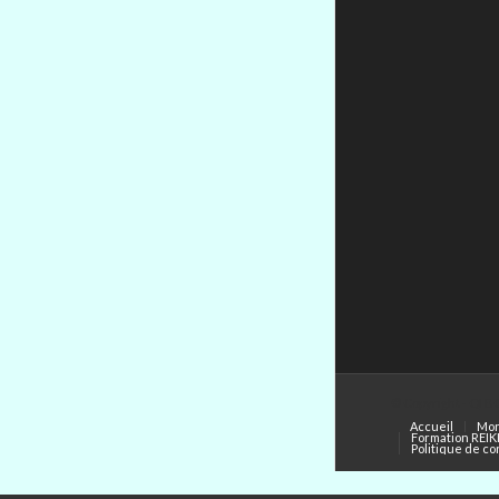
© Copyright - QI 
Accueil
Mon
Formation REIK
Politique de co