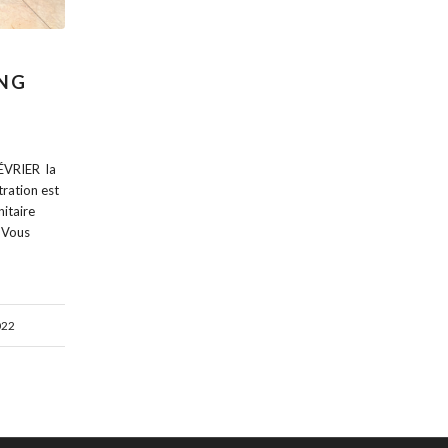
ONG
VRIER la
tration est
itaire
x Vous
022