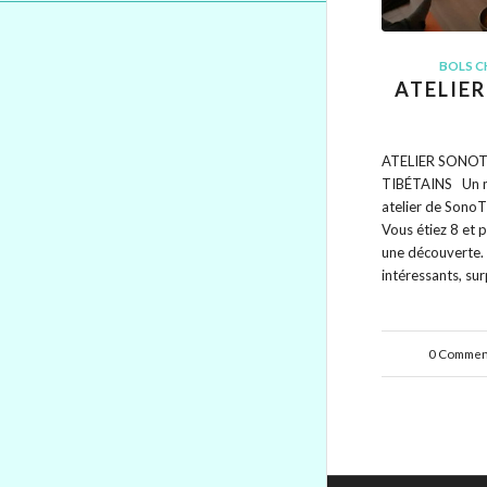
BOLS C
ATELIE
ATELIER SONOT
TIBÉTAINS Un m
atelier de Sono
Vous étiez 8 et 
une découverte. 
intéressants, su
0 Commen
/