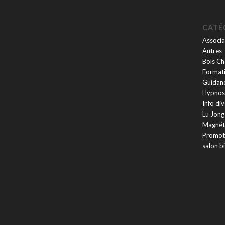
CATÉ
Associa
Autres
Bols Ch
Formati
Guidan
Hypnos
Info di
Lu Jong
Magnét
Promot
salon b