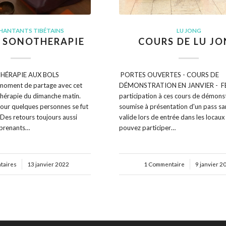
HANTANTS TIBÉTAINS
LU JONG
R SONOTHERAPIE
COURS DE LU J
HÉRAPIE AUX BOLS
PORTES OUVERTES - COURS DE
oment de partage avec cet
DÉMONSTRATION EN JANVIER - FÉ
Thérapie du dimanche matin.
participation à ces cours de démons
pour quelques personnes se fut
soumise à présentation d'un pass san
Des retours toujours aussi
valide lors de entrée dans les locau
rprenants…
pouvez participer…
taires
13 janvier 2022
1 Commentaire
/
9 janvier 2