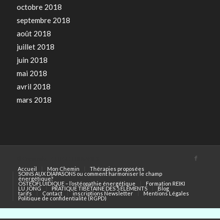
octobre 2018
septembre 2018
août 2018
juillet 2018
juin 2018
mai 2018
avril 2018
mars 2018
© Copyright - QI BOD THERAPIES
Accueil
Mon Chemin
Thérapies proposées
SOINS AUX DIAPASONS ou comment harmoniser le champ
énergétique?
OSTEOFLUIDIQUE – l’ostéopathie énergétique
Formation REIKI
LU JONG
PRATIQUE TIBÉTAINE DES 5 ÉLÉMENTS
Blog
tarifs
Contact
inscriptions Newsletter
Mentions Légales
Politique de confidentialité (RGPD)