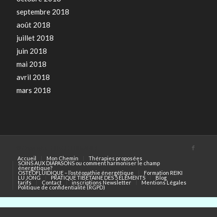
septembre 2018
août 2018
juillet 2018
juin 2018
mai 2018
avril 2018
mars 2018
© Copyright - QI BOD THERAPIES
Accueil
Mon Chemin
Thérapies proposées
SOINS AUX DIAPASONS ou comment harmoniser le champ
énergétique?
OSTEOFLUIDIQUE – l’ostéopathie énergétique
Formation REIKI
LU JONG
PRATIQUE TIBÉTAINE DES 5 ÉLÉMENTS
Blog
tarifs
Contact
inscriptions Newsletter
Mentions Légales
Politique de confidentialité (RGPD)
AIzaSyCyasNHwTpJEAghKBka1N9e7NMwVw08cxE